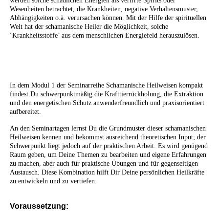
werden solche schädlichen Energien als verirrte Spirits oder
Wesenheiten betrachtet, die Krankheiten, negative Verhaltensmuster,
Abhängigkeiten o.ä. verursachen können. Mit der Hilfe der spirituellen
Welt hat der schamanische Heiler die Möglichkeit, solche
‘Krankheitsstoffe’ aus dem menschlichen Energiefeld herauszulösen.
In dem Modul 1 der Seminarreihe Schamanische Heilweisen kompakt
findest Du schwerpunktmäßig die Krafttierrückholung, die Extraktion
und den energetischen Schutz anwenderfreundlich und praxisorientiert
aufbereitet.
An den Seminartagen lernst Du die Grundmuster dieser schamanischen
Heilweisen kennen und bekommst ausreichend theoretischen Input; der
Schwerpunkt liegt jedoch auf der praktischen Arbeit. Es wird genügend
Raum geben, um Deine Themen zu bearbeiten und eigene Erfahrungen
zu machen, aber auch für praktische Übungen und für gegenseitigen
Austausch. Diese Kombination hilft Dir Deine persönlichen Heilkräfte
zu entwickeln und zu vertiefen.
Voraussetzung: